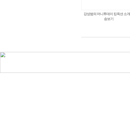
강성범의 머니투데이 킹옥션 소개
송보기